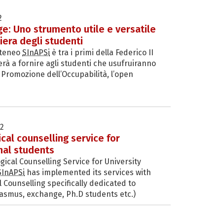
2
e: Uno strumento utile e versatile
riera degli studenti
 Ateneo
SInAPSi
è tra i primi della Federico II
rà a fornire agli studenti che usufruiranno
i Promozione dell’Occupabilità, l’open
2
cal counselling service for
nal students
ical Counselling Service for University
SInAPSi
has implemented its services with
 Counselling specifically dedicated to
rasmus, exchange, Ph.D students etc.)