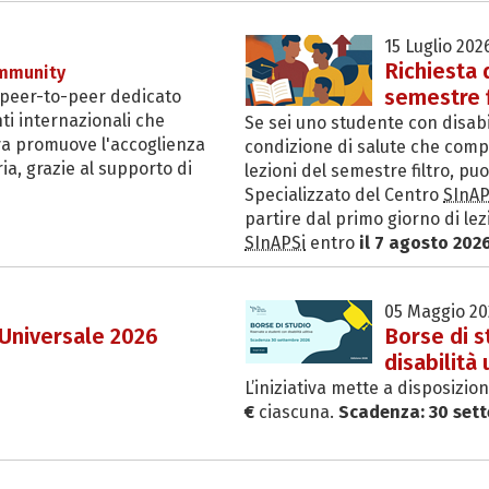
15 Luglio 202
Richiesta 
mmunity
semestre f
peer-to-peer dedicato
ti internazionali che
Se sei uno studente con disabil
ativa promuove l'accoglienza
condizione di salute che compr
ria, grazie al supporto di
lezioni del semestre filtro, puo
Specializzato del Centro
SInAP
partire dal primo giorno di lez
SInAPSi
entro
il 7 agosto 2026
05 Maggio 20
 Universale 2026
Borse di s
disabilità
L’iniziativa mette a disposizio
€
ciascuna.
Scadenza: 30 set