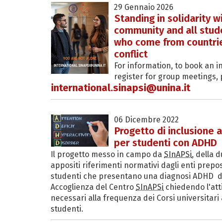
29 Gennaio 2026
Standing in solidarity w
community and all stude
who come from countrie
conflict
For information, to book an in
register for group meetings, 
international.sinapsi@unina.it
06 Dicembre 2022
Progetto di inclusione al
per studenti con ADHD
Il progetto messo in campo da
SInAPSi
, della d
appositi riferimenti normativi dagli enti prepos
studenti che presentano una diagnosi ADHD di 
Accoglienza del Centro
SInAPSi
chiedendo l'atti
necessari alla frequenza dei Corsi universitari a
studenti.