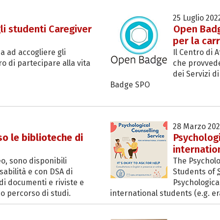
25 Luglio 202
li studenti Caregiver
Open Badg
per la car
a ad accogliere gli
Il Centro di
o di partecipare alla vita
che provvede
dei Servizi d
Badge SPO
28 Marzo 202
o le biblioteche di
Psychologi
internatio
o, sono disponibili
The Psycholog
sabilità e con DSA di
Students of
di documenti e riviste e
Psychological
o percorso di studi.
international students (e.g. e