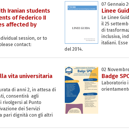
07 Gennaio 2
ith Iranian students
Linee Gui
nts of Federico II
Le Linee Gui
s affected by
il 25 settemb
di trasformaz
inclusiva, in
dividual session, or to
italiani. Ess
please contact:
del 2014.
02 Novembre
la vita universitaria
Badge SP
Laboratorio i
orientament
urata di anni 2, in attesa di
ti, consentirà agli
rivolgersi al Punto
vazione dei Servizi
 pari dignità con gli altri