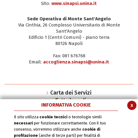
Sito:
www.sinapsi.unina.it
Sede Operativa di Monte Sant'Angelo
Via Cinthia, 26 Complesso Universitario di Monte
Sant'Angelo
Edificio 1 (Centri Comuni) - piano terra
80126 Napoli
Fax: 081 676768
Email:
accoglienza.sinapsi@unina.it
Carta dei Servizi
Tutte le sedi
INFORMATIVA COOKIE
x
Dicono di noi
Riconoscimenti
Il sito utilizza
cookie tecnici
o tecnologie simili
SInAPSi book series
necessari
per funzionare correttamente. Con il tuo
consenso, vorremmo utilizzare anche
cookie di
Il Logo
profilazione
(anche di terze parti) per finalità di