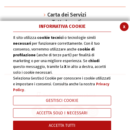
Carta dei Servizi
Tutte le sedi
INFORMATIVA COOKIE
x
Dicono di noi
Riconoscimenti
Il sito utilizza
cookie tecnici
o tecnologie simili
SInAPSi book series
necessari
per funzionare correttamente. Con il tuo
consenso, vorremmo utilizzare anche
cookie di
Il Logo
profilazione
(anche di terze parti) per finalità di
Comitato di redazione
marketing o per una migliore esperienza. Se
chiudi
Privacy Policy
questo messaggio, tramite la
X
in alto a destra, accetti
solo i cookie necessari.
Seleziona Gestisci Cookie per conoscere i cookie utilizzati
e impostare i consensi. Consulta anche la nostra
Privacy
Policy
.
Dichiarazione di accessibilità
GESTISCI COOKIE
ACCETTA SOLO I NECESSARI
ACCETTA TUTTI