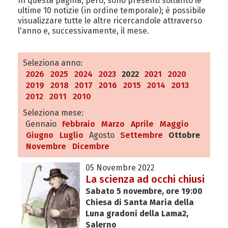
In questa pagina, però, sono presenti soltanto le
ultime 10 notizie (in ordine temporale); è possibile
visualizzare tutte le altre ricercandole attraverso
l'anno e, successivamente, il mese.
Seleziona anno:
2026
2025
2024
2023
2022
2021
2020
2019
2018
2017
2016
2015
2014
2013
2012
2011
2010
Seleziona mese:
Gennaio
Febbraio
Marzo
Aprile
Maggio
Giugno
Luglio
Agosto
Settembre
Ottobre
Novembre
Dicembre
05 Novembre 2022
La scienza ad occhi chiusi
Sabato 5 novembre, ore 19:00
Chiesa di Santa Maria della
Luna gradoni della Lama2,
Salerno