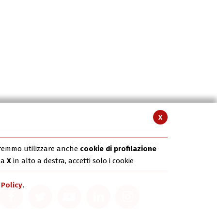
x
es
Il Logo
Comitato di redazione
rremmo utilizzare anche
cookie di profilazione
la
X
in alto a destra, accetti solo i cookie
 Policy
.