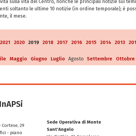
ità sulla vita del Centro, nonché le principali notizie sui temi 
ti soltanto le ultime 10 notizie (in ordine temporale); è possi
te, il mese.
2021
2020
2019
2018
2017
2016
2015
2014
2013
20
ile
Maggio
Giugno
Luglio
Agosto
Settembre
Ottobre
SInAPSi
Sede Operativa di Monte
e Cortese, 29
Sant'Angelo
fici - piano