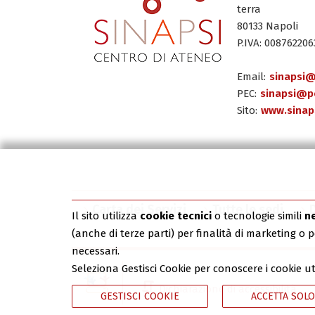
terra
80133 Napoli
P.IVA: 008762206
Email:
sinapsi@
PEC:
sinapsi@pe
Sito:
www.sinaps
Carta dei Servizi
Tutte le sedi
Il sito utilizza
cookie tecnici
o tecnologie simili
n
(anche di terze parti) per finalità di marketing o
necessari.
Seleziona Gestisci Cookie per conoscere i cookie u
Dichiarazione di accessibilità
GESTISCI COOKIE
ACCETTA SOLO