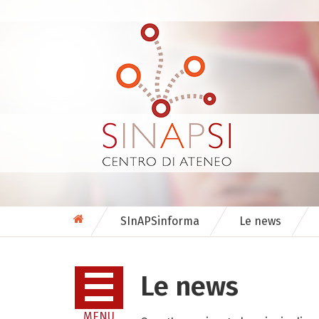
SInAPSinforma
Le news
Le news
MENU