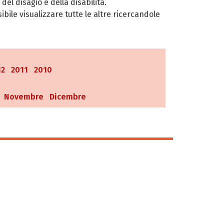
del disagio e della disabilità.
bile visualizzare tutte le altre ricercandole
12
2011
2010
Novembre
Dicembre