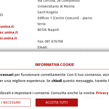
Via Cinthia, 26 Complesso
Universitario di Monte
Sant'Angelo
33
Edificio 1 (Centri Comuni) - piano
terra
unina.it
80126 Napoli
c.unina.it
i.unina.it
Fax: 081 676768
Email:
accoglienza.sinapsi@unina.it
INFORMATIVA COOKIE
Dicono di noi
Riconoscimenti
SInAPSi book seri
ecessari
per funzionare correttamente. Con il tuo consenso, vo
Privacy Policy
 per una migliore esperienza. Se
chiudi
questo messaggio, tramite 
tilizzati e impostare i consensi. Consulta anche la nostra
Privacy
 I NECESSARI
ACCETTA TUTTI