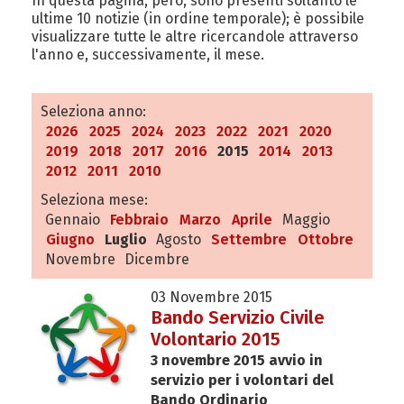
In questa pagina, però, sono presenti soltanto le
ultime 10 notizie (in ordine temporale); è possibile
visualizzare tutte le altre ricercandole attraverso
l'anno e, successivamente, il mese.
Seleziona anno:
2026
2025
2024
2023
2022
2021
2020
2019
2018
2017
2016
2015
2014
2013
2012
2011
2010
Seleziona mese:
Gennaio
Febbraio
Marzo
Aprile
Maggio
Giugno
Luglio
Agosto
Settembre
Ottobre
Novembre
Dicembre
03 Novembre 2015
Bando Servizio Civile
Volontario 2015
3 novembre 2015 avvio in
servizio per i volontari del
Bando Ordinario