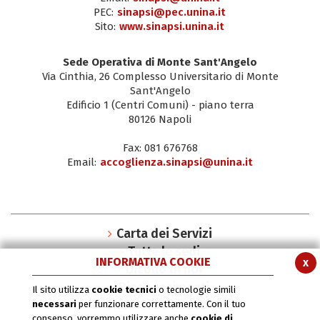
PEC:
sinapsi@pec.unina.it
Sito:
www.sinapsi.unina.it
Sede Operativa di Monte Sant'Angelo
Via Cinthia, 26 Complesso Universitario di Monte
Sant'Angelo
Edificio 1 (Centri Comuni) - piano terra
80126 Napoli
Fax: 081 676768
Email:
accoglienza.sinapsi@unina.it
Carta dei Servizi
Tutte le sedi
INFORMATIVA COOKIE
x
Dicono di noi
Riconoscimenti
Il sito utilizza
cookie tecnici
o tecnologie simili
SInAPSi book series
necessari
per funzionare correttamente. Con il tuo
consenso, vorremmo utilizzare anche
cookie di