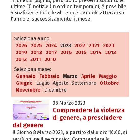
In questa pagina, però, sono presenti soltanto le
ultime 10 notizie (in ordine temporale); è possibile
visualizzare tutte le altre ricercandole attraverso
l'anno e, successivamente, il mese.
Seleziona anno:
2026
2025
2024
2023
2022
2021
2020
2019
2018
2017
2016
2015
2014
2013
2012
2011
2010
Seleziona mese:
Gennaio
Febbraio
Marzo
Aprile
Maggio
Giugno
Luglio
Agosto
Settembre
Ottobre
Novembre
Dicembre
08 Marzo 2023
Comprendere la violenza
di genere, a prescindere
dal genere
Il Giorno 8 Marzo 2023, a partire dalle ore 16:00, si
terrà online il seminario: “Comprendere la