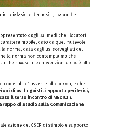
atici, diafasici e diamesici, ma anche
 rappresentato dagli usi medi che i locutori
a carattere mobile, dato da quel mutevole
 la norma, data dagli usi sorvegliati del
li, che la norma non contempla ma che
a che rovescia le convenzioni e che è alla
e come 'altre', avverse alla norma, e che
zioni di usi linguistici appunto periferici,
cato il terzo incontro di MEDICI E
-Gruppo di Studio sulla Comunicazione
onale azione del GSCP di stimolo e supporto