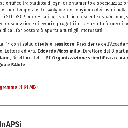
 scientifico tra studiosi di ogni orientamento e specializzaz
eriodo temporale. Lo svolgimento congiunto dei lavori nella s
i SLI-GSCP interessati agli studi, in crescente espansione, su
a presentazione di lavori e progetti in corso sotto forma di
i call for posters è aperta a tutti gli interessati.
le 14 con i saluti di
Fulvio Tessitore,
Presidente dell'Accadem
e, Lettere ed Arti,
Edoardo Massimilla
, Direttore del Diparti
piano
, Direttore del LUPT
Organizzazione scientifica a cura 
gua e SAlute
rogramma
(1.61 MB)
SInAPSi