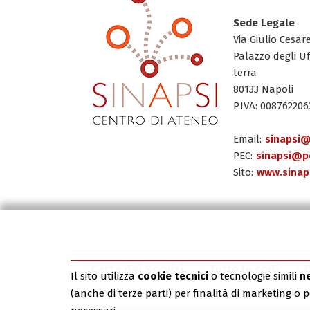
Sede Legale
Via Giulio Cesar
Palazzo degli Uf
terra
80133 Napoli
P.IVA: 008762206
Email:
sinapsi@
PEC:
sinapsi@pe
Sito:
www.sinaps
Carta dei Servizi
Tutte le sedi
Il sito utilizza
cookie tecnici
o tecnologie simili
n
(anche di terze parti) per finalità di marketing o