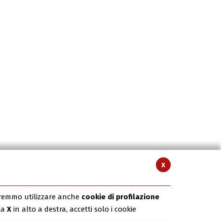
x
es
Il Logo
Comitato di redazione
rremmo utilizzare anche
cookie di profilazione
la
X
in alto a destra, accetti solo i cookie