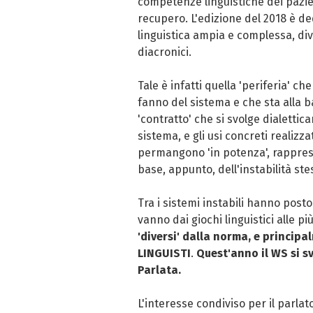
competenze linguistiche dei pazien
recupero. L'edizione del 2018 è ded
linguistica ampia e complessa, dive
diacronici.
Tale è infatti quella 'periferia' ch
fanno del sistema e che sta alla b
'contratto' che si svolge dialettic
sistema, e gli usi concreti realiz
permangono 'in potenza', rapprese
base, appunto, dell'instabilità ste
Tra i sistemi instabili hanno post
vanno dai giochi linguistici alle pi
'diversi' dalla norma, e principa
LINGUISTI
.
Quest'anno il WS si 
Parlata.
L'interesse condiviso per il parlat