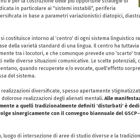
ti e per la costruzione delle più opportune strategie di
icata in particolare ai "sistemi instabili", periferia
rsificata in base a parametri variazionistici diatopici, diastr
e si costituisce intorno al 'centro' di ogni sistema linguistico
ase della varietà standard di una lingua. Il centro ha tuttavi
amente tra i locutori, e che comunque prevede uno 'scarto' tra
zati nelle diverse situazioni comunicative. Le scelte potenzia
ntano, quando recuperate e/o evocate, quell'effetto sorpres
ssa del sistema.
o realizzazioni diversificate, spesso apertamente stigmatizzat
ù dolorose realizzazioni degli alienati mentali
. Alle manifesta
lmente a quelli tradizionalmente definiti 'disturbati' è dedi
svolge sinergicamente con il convegno biannuale del GSCP
o, luogo di intersezione di aree di studio diverse e la tradizi