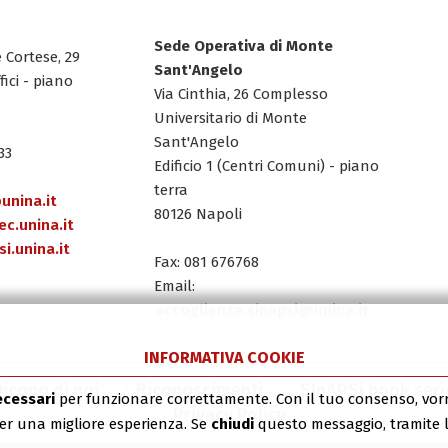
Sede Operativa di Monte
e Cortese, 29
Sant'Angelo
fici - piano
Via Cinthia, 26 Complesso
Universitario di Monte
Sant'Angelo
33
Edificio 1 (Centri Comuni) - piano
terra
unina.it
80126 Napoli
c.unina.it
i.unina.it
Fax: 081 676768
Email:
accoglienza.sinapsi@unina.it
INFORMATIVA COOKIE
Dicono di noi
Riconoscimenti
SInAPSi book seri
ecessari
per funzionare correttamente. Con il tuo consenso, vo
Privacy Policy
 per una migliore esperienza. Se
chiudi
questo messaggio, tramite 