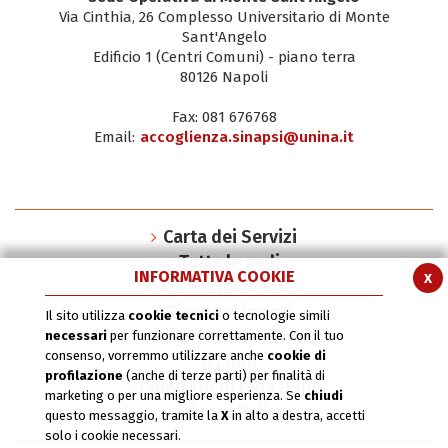
Via Cinthia, 26 Complesso Universitario di Monte
Sant'Angelo
Edificio 1 (Centri Comuni) - piano terra
80126 Napoli
Fax: 081 676768
Email:
accoglienza.sinapsi@unina.it
Carta dei Servizi
Tutte le sedi
INFORMATIVA COOKIE
x
Dicono di noi
Riconoscimenti
Il sito utilizza
cookie tecnici
o tecnologie simili
SInAPSi book series
necessari
per funzionare correttamente. Con il tuo
consenso, vorremmo utilizzare anche
cookie di
Il Logo
profilazione
(anche di terze parti) per finalità di
Comitato di redazione
marketing o per una migliore esperienza. Se
chiudi
Privacy Policy
questo messaggio, tramite la
X
in alto a destra, accetti
solo i cookie necessari.