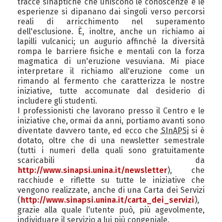
tracce sinaptiche che uniscono le conoscenze e le
esperienze si dipanano dai singoli verso percorsi
reali di arricchimento nel superamento
dell'esclusione. È, inoltre, anche un richiamo ai
lapilli vulcanici; un augurio affinché la diversità
rompa le barriere fisiche e mentali con la forza
magmatica di un'eruzione vesuviana. Mi piace
interpretare il richiamo all'eruzione come un
rimando al fermento che caratterizza le nostre
iniziative, tutte accomunate dal desiderio di
includere gli studenti.
I professionisti che lavorano presso il Centro e le
iniziative che, ormai da anni, portiamo avanti sono
diventate davvero tante, ed ecco che
SInAPSi
si è
dotato, oltre che di una newsletter semestrale
(tutti i numeri della quali sono gratuitamente
scaricabili da
http://www.sinapsi.unina.it/newsletter
), che
racchiude e riflette su tutte le iniziative che
vengono realizzate, anche di una Carta dei Servizi
(
http://www.sinapsi.unina.it/carta_dei_servizi
),
grazie alla quale l'utente può, più agevolmente,
individuare il servizio a lui più congeniale.