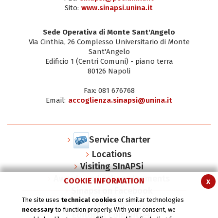
Sito:
www.sinapsi.unina.it
Sede Operativa di Monte Sant'Angelo
Via Cinthia, 26 Complesso Universitario di Monte
Sant'Angelo
Edificio 1 (Centri Comuni) - piano terra
80126 Napoli
Fax: 081 676768
Email:
accoglienza.sinapsi@unina.it
Service Charter
Locations
Visiting SInAPSi
Awards and acknowlegments
COOKIE INFORMATION
x
Sinapsi on Facebook
The site uses
technical cookies
or similar technologies
The Logo
necessary
to function properly. With your consent, we
Editorial Committee