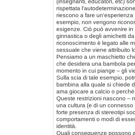
(insegnanti, educatori, etc) s
rispettata l'autodeterminazion
riescono a fare un'esperienza 
esempio, non vengono riconosci
esigenze. Ciò può avvenire in r
ginnastica o degli amichetti d
riconoscimento è legato alle 
sessuale che viene attribuito lor
Pensiamo a un maschietto che 
che desidera una bambola per 
momento in cui piange – gli vi
Sulla scia di tale esempio, po
bambina alla quale si chiede 
ama giocare a calcio o perché d
Queste restrizioni nascono – n
una cultura (e di un connesso c
forte presenza di stereotipi so
comportamenti o modi di esse
identità.
Quali conseguenze possono aver