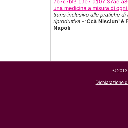
7b7c7bf3-19e7-a107-37ae-a80d
una medicina a misura di ogni
trans-inclusivo alle pratiche di
riproduttiva -
‘Ccà Nisciun’ è
Napoli
© 2013 
Dichiarazione di