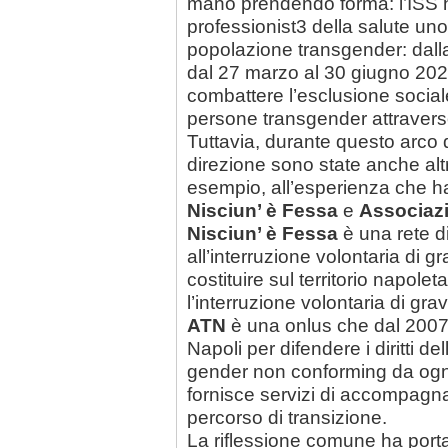
mano prendendo forma: l’ISS 
professionist3 della salute un
popolazione transgender: dalla s
dal 27 marzo al 30 giugno 2023)
combattere l’esclusione sociale
persone transgender attraverso
Tuttavia, durante questo arco 
direzione sono state anche altre 
esempio, all’esperienza che ha
Nisciun’ è Fessa
e
Associaz
Nisciun’ è Fessa
è una rete d
all’interruzione volontaria di 
costituire sul territorio napole
l’interruzione volontaria di gra
ATN
è una onlus che dal 2007 si
Napoli per difendere i diritti 
gender non conforming da ogni
fornisce servizi di accompagn
percorso di transizione.
La riflessione comune ha porta