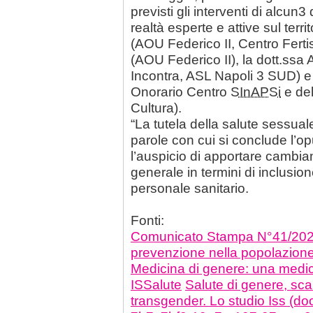
previsti gli interventi di alcun
realtà esperte e attive sul terri
(AOU Federico II, Centro Ferti
(AOU Federico II), la dott.ssa 
Incontra, ASL Napoli 3 SUD) e i
Onorario Centro
SInAPSi
e del
Cultura).
“La tutela della salute sessuale
parole con cui si conclude l’o
l’auspicio di apportare cambia
generale in termini di inclusi
personale sanitario.
Fonti:
Comunicato Stampa N°41/2022 -
prevenzione nella popolazione
Medicina di genere: una medic
ISSalute
Salute di genere, sc
transgender. Lo studio Iss (doc