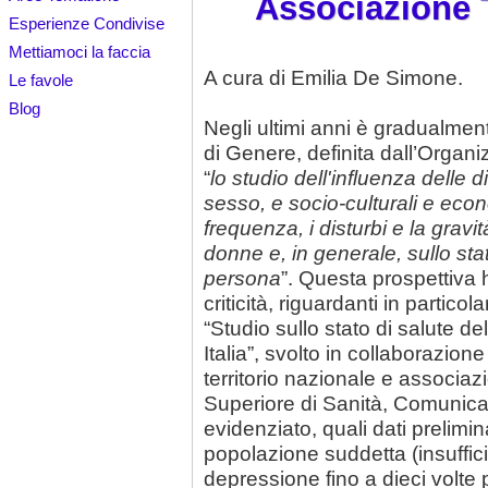
Associazione 
Esperienze Condivise
Mettiamoci la faccia
A cura di Emilia De Simone.
Le favole
Blog
Negli ultimi anni è gradualment
di Genere, definita dall’Orga
“
lo studio dell'influenza delle 
sesso, e socio-culturali e eco
frequenza, i disturbi e la grav
donne e, in generale, sullo stat
persona
”. Questa prospettiva 
criticità, riguardanti in partic
“Studio sullo stato di salute d
Italia”, svolto in collaborazione c
territorio nazionale e associazio
Superiore di Sanità, Comunic
evidenziato, quali dati prelimin
popolazione suddetta (insuffici
depressione fino a dieci volte p