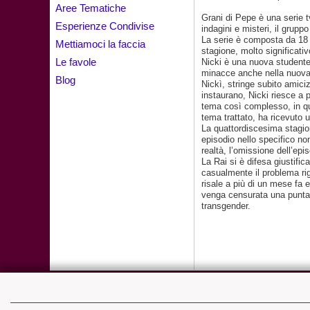
Aree Tematiche
Grani di Pepe è una serie 
Esperienze Condivise
indagini e misteri, il grupp
La serie è composta da 18 
Mettiamoci la faccia
stagione, molto significat
Le favole
Nicki è una nuova studentes
minacce anche nella nuova
Blog
Nickì, stringe subito amici
instaurano, Nicki riesce a
tema così complesso, in que
tema trattato, ha ricevuto 
La quattordiscesima stagio
episodio nello specifico no
realtà, l’omissione dell’ep
La Rai si è difesa giustifi
casualmente il problema rig
risale a più di un mese fa 
venga censurata una puntata
transgender.