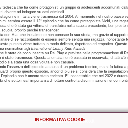
tv tedesca che ha come protagonisti un gruppo di adolescenti accomunati dall
o si diverte ad indagare su casi criminali.
stagioni e in Italia viene trasmessa dal 2004. Al momento nel nostro paese va
ivo mi sembra essere il 12° episodio che ha come protagonista Nicki, una raga
sa che è stata già vittima di transfobia nella scuola precedente, ben presto i
 scuola, proprio perché transgender.
zia con Mia, che inizialmente non conosce la sua storia, ma grazie al rapporto
 parlare di sé raccontando di essersi sempre sentita una ragazza, nonostante
sta puntata viene trattato in modo delicato, rispettoso ed empatico. Questo e
una nomination agli
International Emmy Kids Awards
.
ne è stata da poco inserita su Rai Play e prevista nella programmazione di R
n è stato trasmesso. Questa anomalia non è passata in osservata, difatti c’è i
isodio sia stata una cosa voluta e non casuale.
cando l’assenza dell’episodio a causa di un problema tecnico, ma si fa fatica 
uardi proprio questo episodio, ancor di più se si considera che la segnalazione
e l’episodio non è ancora stato caricato. E’ inaccettabile che nel 2022 e durant
 che sottolinea l’importanza di lottare contro la discriminazione nei confront
INFORMATIVA COOKIE
© 2013 - bullismoomofobico.it