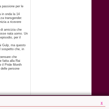
a passione per le
 in onda la 14
zza transgender.
nizia a ricevere
 di amicizia che
 fosse nata uomo. Un
pisodio, per il
ai Gulp, ma questo
l sospetto che, in
a pensare che
 fatta alla Rai
e il Pride Month
i delle persone
x