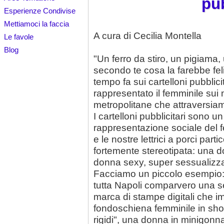
pub
Esperienze Condivise
Mettiamoci la faccia
A cura di Cecilia Montella
Le favole
Blog
"Un ferro da stiro, un pigiama, 
secondo te cosa la farebbe fel
tempo fa sui cartelloni pubblici
rappresentato il femminile sui 
metropolitane che attraversia
I cartelloni pubblicitari sono 
rappresentazione sociale del fem
e le nostre lettrici a porci par
fortemente stereotipata: una 
donna sexy, super sessualizza
Facciamo un piccolo esempio: l
tutta Napoli comparvero una ser
marca di stampe digitali che 
fondoschiena femminile in short
rigidi", una donna in minigonna