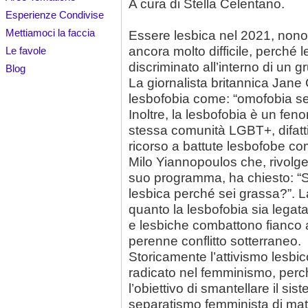
A cura di Stella Celentano.
Esperienze Condivise
Mettiamoci la faccia
Essere lesbica nel 2021, nonost
ancora molto difficile, perch
Le favole
discriminato all’interno di un 
Blog
La giornalista britannica Jane 
lesbofobia come: “omofobia se
Inoltre, la lesbofobia è un feno
stessa comunità LGBT+, difatt
ricorso a battute lesbofobe com
Milo Yiannopoulos che, rivolg
suo programma, ha chiesto: “S
lesbica perché sei grassa?”. L
quanto la lesbofobia sia lega
e lesbiche combattono fianco a
perenne conflitto sotterraneo.
Storicamente l’attivismo lesb
radicato nel femminismo, perc
l’obiettivo di smantellare il sis
separatismo femminista di matr