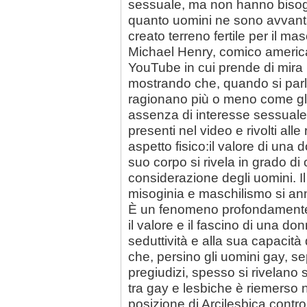
sessuale, ma non hanno bisogno
quanto uomini ne sono avvanta
creato terreno fertile per il ma
Michael Henry
, comico americ
YouTube in cui prende di mira 
mostrando che, quando si par
ragionano più o meno come gli
assenza di interesse sessuale
presenti nel video e rivolti all
aspetto fisico
:
il valore di una
suo corpo si rivela in grado di 
considerazione degli uomini
. 
misoginia e maschilismo si ann
È un fenomeno profondamente r
il valore e il fascino di una do
seduttività e alla sua capacità
che, persino gli uomini gay, sep
pregiudizi, spesso si rivelano s
tra gay e lesbiche è riemerso ne
posizione di Arcilesbica contro