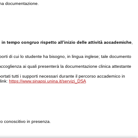
tuna documentazione.
o
in tempo congruo rispetto all’inizio delle attività accademiche
,
porti di cui lo studente ha bisogno, in lingua inglese; tale documento
to Accoglienza ai quali presenterà la documentazione clinica attestante
ortati tutti i supporti necessari durante il percorso accademico in
link:
https://www.sinapsi.unina.it/servizi_DSA
ro conoscitivo in presenza.