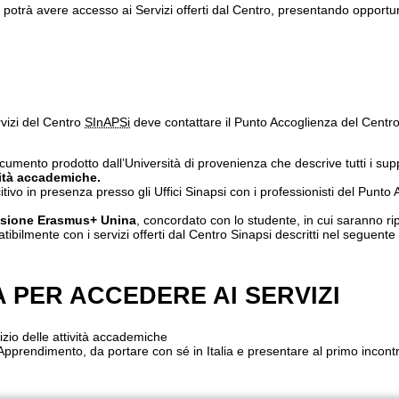
 potrà avere accesso ai Servizi offerti dal Centro, presentando oppor
rvizi del Centro
SInAPSi
deve contattare il Punto Accoglienza del Centr
cumento prodotto dall’Università di provenienza che descrive tutti i sup
vità accademiche.
citivo in presenza presso gli Uffici Sinapsi con i professionisti del Pun
lusione Erasmus+ Unina
, concordato con lo studente, in cui saranno rip
atibilmente con i servizi offerti dal Centro Sinapsi descritti nel seguente 
PER ACCEDERE AI SERVIZI
nizio delle attività accademiche
’Apprendimento, da portare con sé in Italia e presentare al primo incont